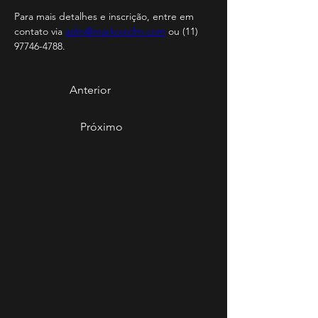
Para mais detalhes e inscrição, entre em 
contato via 
adm@markovicfm.com
 ou (11) 
97746-4788.
Anterior
Próximo