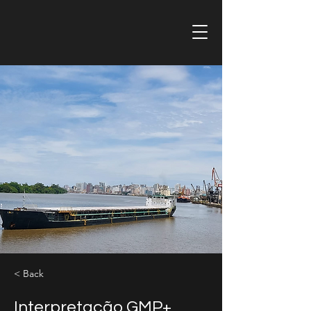
< Back
Interpretação GMP+