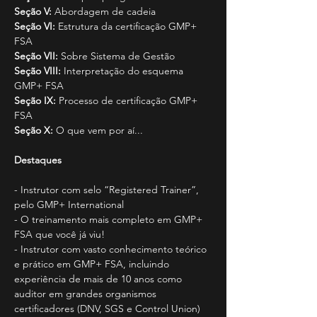
Seção V:
 Abordagem de cadeia
Seção VI:
 Estrutura da certificação GMP+ 
FSA
Seção VII:
 Sobre Sistema de Gestão
Seção VIII:
 Interpretação do esquema 
GMP+ FSA
Seção IX:
 Processo de certificação GMP+ 
FSA
Seção X:
 O que vem por aí...
Destaques
- Instrutor com selo “Registered Trainer”, 
pelo GMP+ International
- O treinamento mais completo em GMP+ 
FSA que você já viu!
- Instrutor com vasto conhecimento teórico 
e prático em GMP+ FSA, incluindo 
experiência de mais de 10 anos como 
auditor em grandes organismos 
certificadores (DNV, SGS e Control Union)