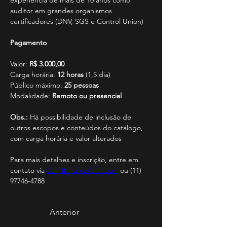
experiência de mais de 10 anos como 
auditor em grandes organismos 
certificadores (DNV, SGS e Control Union)
Pagamento
Valor: 
R$ 3.000,00
Carga horária: 
12 horas
 (1,5 dia)
Público máximo: 
25 pessoas
Modalidade: 
Remoto ou presencial
Obs.: 
Há possibilidade de inclusão de 
outros escopos e conteúdos do catálogo, 
com carga horária e valor alterados
Para mais detalhes e inscrição, entre em 
contato via 
adm@markovicfm.com
 ou (11) 
97746-4788
Anterior