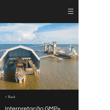
< Back
Interpretação GMP+