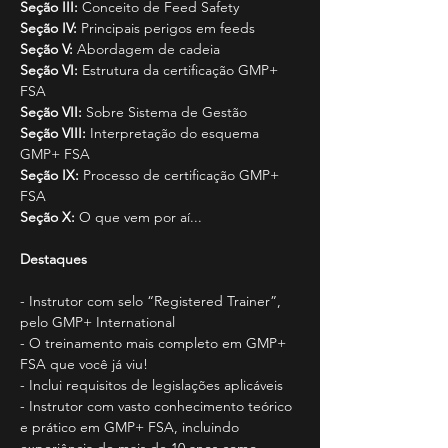
Seção III:
 Conceito de Feed Safety
Seção IV:
 Principais perigos em feeds
Seção V:
 Abordagem de cadeia
Seção VI:
 Estrutura da certificação GMP+ 
FSA
Seção VII:
 Sobre Sistema de Gestão
Seção VIII:
 Interpretação do esquema 
GMP+ FSA
Seção IX:
 Processo de certificação GMP+ 
FSA
Seção X:
 O que vem por aí...
Destaques
- Instrutor com selo “Registered Trainer”, 
pelo GMP+ International
- O treinamento mais completo em GMP+ 
FSA que você já viu!
- Inclui requisitos de legislações aplicáveis
- Instrutor com vasto conhecimento teórico 
e prático em GMP+ FSA, incluindo 